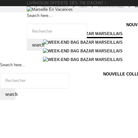
LIVRAISON OFFERTE DÈS 70€ D'ACHAT !
ACCESSOIRES
Sacs
Week-end bags
W
Search here...
NOUV
search
Search here...
NOUVELLE COLL
search