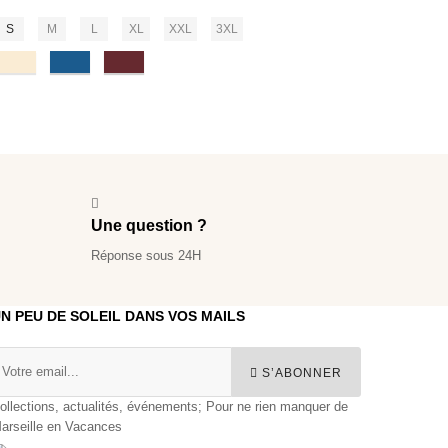
S
M
L
XL
XXL
3XL
Natural
Mindful Blue
Burgundy
Une question ?
Réponse sous 24H
N PEU DE SOLEIL DANS VOS MAILS
S’ABONNER
ollections, actualités, événements; Pour ne rien manquer de
arseille en Vacances