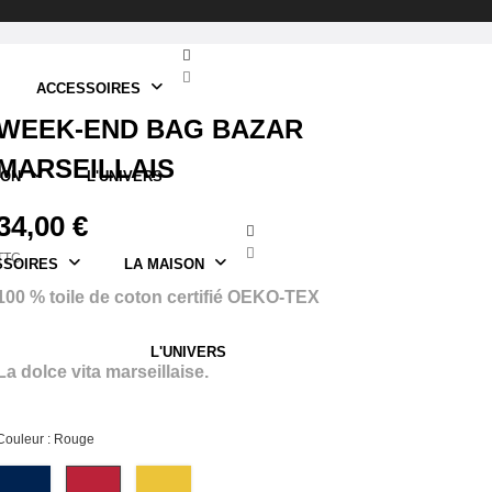
ACCESSOIRES
WEEK-END BAG BAZAR
MARSEILLAIS
SON
L'UNIVERS
34,00 €
TTC
SSOIRES
LA MAISON
100 % toile de coton certifié OEKO-TEX
L'UNIVERS
La dolce vita marseillaise.
Couleur : Rouge