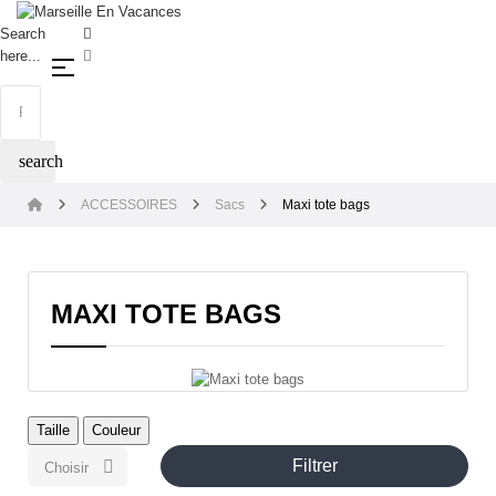
Search
here...
Basculer la navigation
☰
search
ACCESSOIRES
Sacs
Maxi tote bags
MAXI TOTE BAGS
Taille
Couleur
Filtrer

Choisir