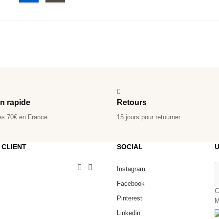
on rapide
Retours
ès 70€ en France
15 jours pour retourner
 CLIENT
SOCIAL
U


Instagram
Facebook
C
Pinterest
M
Linkedin