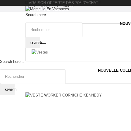
LIVRAISON OFFERTE DÈS 70€ D'ACHAT !
HOMME
Vestes
Search here...
NOUV
VESTES
search
Search here...
NOUVELLE COLL
search