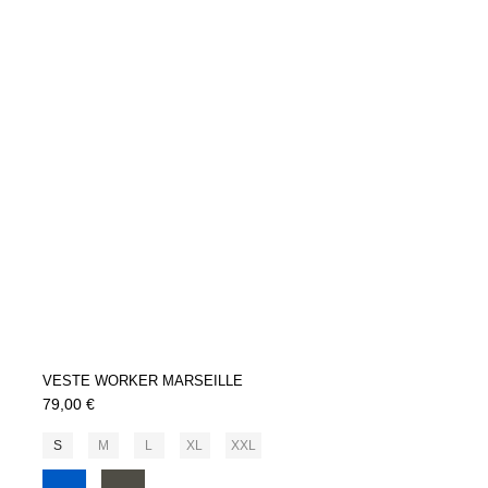
VESTE WORKER MARSEILLE
79,00 €
S
M
L
XL
XXL
Bleu
Khaki