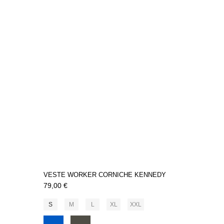
VESTE WORKER CORNICHE KENNEDY
79,00 €
S
M
L
XL
XXL
Bleu
Khaki