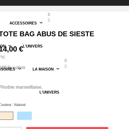
ACCESSOIRES
TOTE BAG ABUS DE SIESTE
SON
L'UNIVERS
14,00 €
TTC
100 % coton
SSOIRES
LA MAISON
Phobie marseillaise.
L'UNIVERS
Couleur : Natural