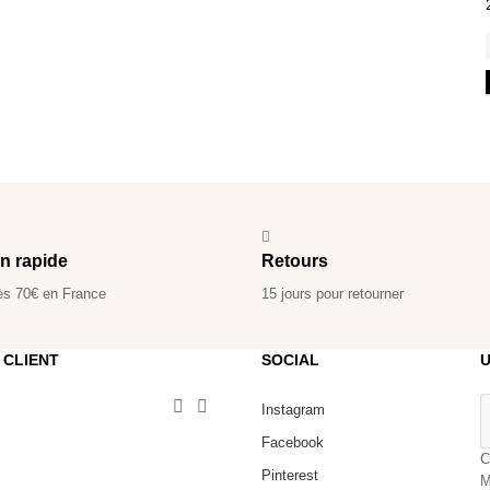
on rapide
Retours
ès 70€ en France
15 jours pour retourner
 CLIENT
SOCIAL
U


Instagram
Facebook
C
Pinterest
M