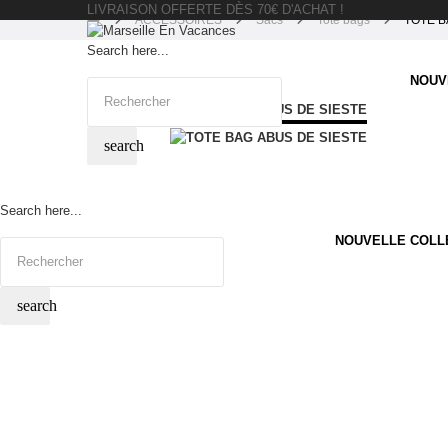
LIVRAISON OFFERTE DÈS 70€ D'ACHAT !
ACCESSOIRES
Sacs
Tote bags
TOTE B
Search here...
NOUV
search
Search here...
NOUVELLE COLL
search