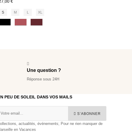
27,00 €
S
M
L
XL
Noir
Pink Terracotta
Burgundy
Une question ?
Réponse sous 24H
N PEU DE SOLEIL DANS VOS MAILS
S’ABONNER
ollections, actualités, événements; Pour ne rien manquer de
arseille en Vacances