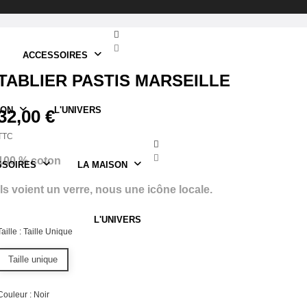
ACCESSOIRES
TABLIER PASTIS MARSEILLE
SON
L'UNIVERS
32,00 €
TTC
100 % coton
SSOIRES
LA MAISON
Ils voient un verre, nous une icône locale.
L'UNIVERS
Taille : Taille Unique
Taille unique
Couleur : Noir