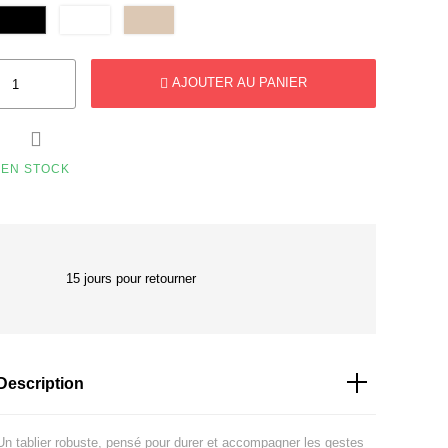
AJOUTER AU PANIER

EN STOCK
15 jours pour retourner
Description
Un tablier robuste, pensé pour durer et accompagner les gestes