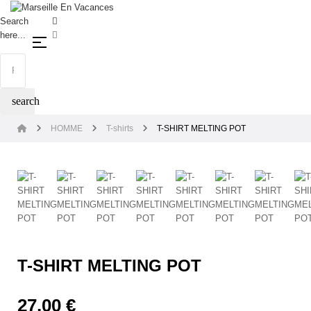
Search
here...
Basculer la navigation
☰
search
HOMME
T-shirts
T-SHIRT MELTING POT
T-SHIRT MELTING POT
27,00 €