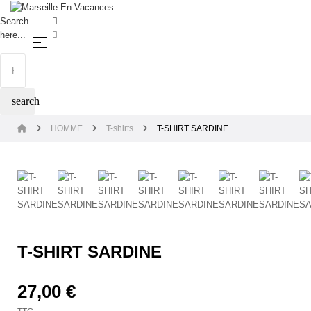
Search
here...
Basculer la navigation
☰
search
HOMME
T-shirts
T-SHIRT SARDINE
T-SHIRT SARDINE
27,00 €