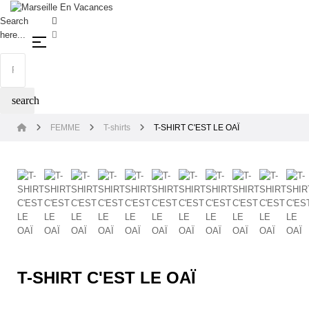
Search
here...
Basculer la navigation
☰
search
FEMME
T-shirts
T-SHIRT C'EST LE OAÏ
T-SHIRT C'EST LE OAÏ