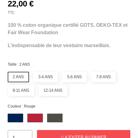
22,00 €
TTC
100 % coton organique certifié GOTS, OEKO-TEX et
Fair Wear Foundation
L’indispensable de leur vestiaire marseillais.
Taille : 2 ANS
2 ANS
3-4 ANS
5-6 ANS
7-8 ANS
9-11 ANS
12-14 ANS
Couleur : Rouge
AJOUTER AU PANIER