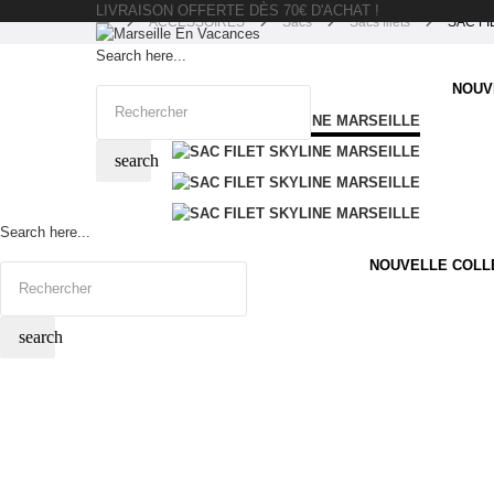
LIVRAISON OFFERTE DÈS 70€ D'ACHAT !
ACCESSOIRES
Sacs
Sacs filets
SAC FI
Search here...
NOUV
search
Search here...
NOUVELLE COLL
search