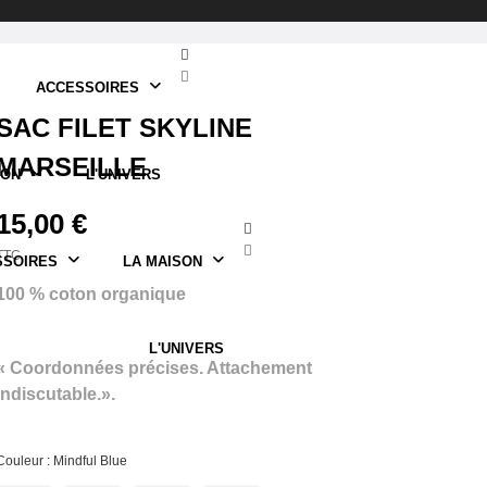
ACCESSOIRES
SAC FILET SKYLINE
MARSEILLE
SON
L'UNIVERS
15,00 €
TTC
SSOIRES
LA MAISON
100 % coton organique
L'UNIVERS
« Coordonnées précises. Attachement
indiscutable.».
Couleur : Mindful Blue