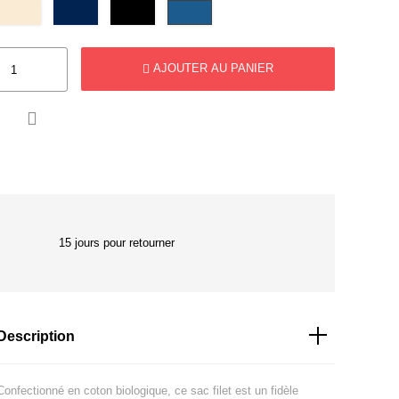
AJOUTER AU PANIER

15 jours pour retourner
Description
Confectionné en coton biologique, ce sac filet est un fidèle