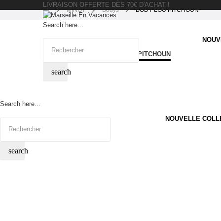
LIVRAISON OFFERTE DÈS 70€ D'ACHAT !
MINOT
Bodys
BODY LOU PITCHOUN
Search here...
NOUV
search
Search here...
NOUVELLE COLL
search