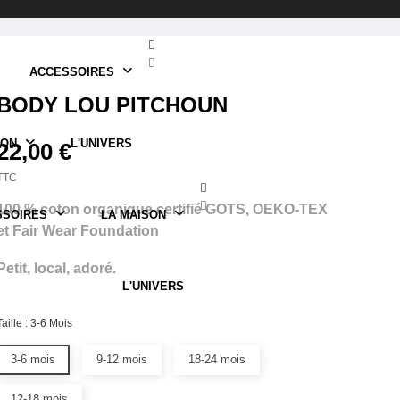
ACCESSOIRES
BODY LOU PITCHOUN
SON
L'UNIVERS
22,00 €
TTC
100 % coton organique certifié GOTS, OEKO-TEX
SSOIRES
LA MAISON
et Fair Wear Foundation
Petit, local, adoré.
L'UNIVERS
Taille : 3-6 Mois
3-6 mois
9-12 mois
18-24 mois
12-18 mois